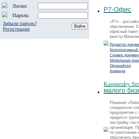
Логин:
Р7-Офис
Пароль:
«Р7» - российс
Забыли пароль?
обеспечения. 
Регистрация
офисный пакет
реестр Минком
Редактор докум
Корпоративный 
Сервер докумен
Мобильные при
Органайзер
Команда
Kaspersky Sma
малого биз
Решения «Лабо
специально со
предприятия с
придется трати
настройку сис
организации. П
по умолчанию 
обеспечить бе