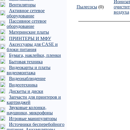
Иониза
Вентиляторы
Пылесосы
(0)
очистит
Активное сетевое
воздуха
оборудование
Пассивное сетевое
оборудование
Материнские платы
ПРИНТЕРЫ И МФУ
Аксессуары для CASE и
блоки питания
Бумага, наклейки, пленки
Бытовая техника
Видеокарты и платы
видеомонтажа
Видеонаблюдение
Видеотехника
Дискеты и диски
Запчасти для принтеров и
картриджей
Звуковые колонки,
наушники, микрофоны
Игровые манипуляторы
Источники бесперебойного
питания, Аккумуляторы