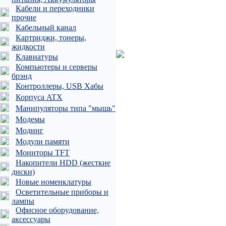
Кабели и переходники
прочие
Кабельный канал
Картриджи, тонеры,
жидкости
Клавиатуры
Компьютеры и серверы
брэнд
Контроллеры, USB Хабы
Корпуса ATX
Манипуляторы типа "мышь"
Модемы
Модинг
Модули памяти
Мониторы TFT
Накопители HDD (жесткие
диски)
Новые номенклатуры
Осветительные приборы и
лампы
Офисное оборудование,
аксессуары