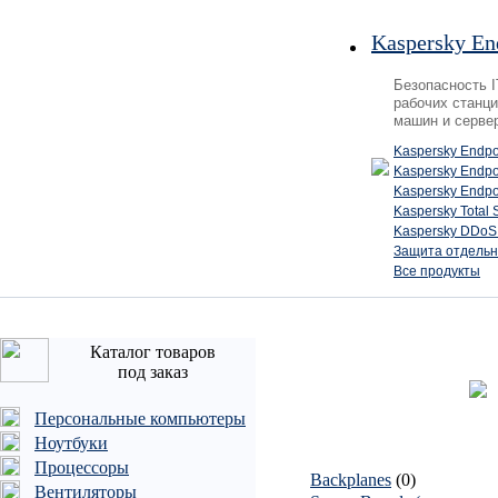
Kaspersky En
Безопасность 
рабочих станци
машин и серве
Kaspersky Endpo
Kaspersky Endp
Kaspersky Endpo
Kaspersky Total 
Kaspersky DDoS 
Защита отдельн
Все продукты
Каталог товаров
под заказ
Персональные компьютеры
Ноутбуки
Процессоры
Backplanes
(0)
Вентиляторы