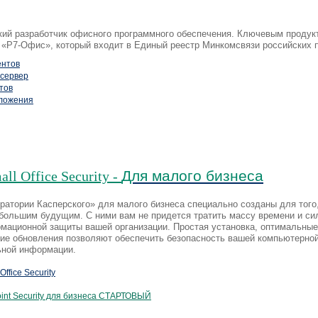
ский разработчик офисного программного обеспечения. Ключевым продук
 «Р7-Офис», который входит в Единый реестр Минкомсвязи российских 
ентов
сервер
тов
ложения
Для малого бизнеса
ll Office Security -
ратории Касперского» для малого бизнеса специально созданы для тог
большим будущим. С ними вам не придется тратить массу времени и сил
мационной защиты вашей организации. Простая установка, оптимальные
кие обновления позволяют обеспечить безопасность вашей компьютерно
ной информации.
Office Security
int Security для бизнеса СТАРТОВЫЙ