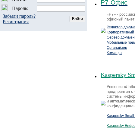
Р7-Офис
Пароль:
«Р7» - россий
Забыли пароль?
офисный пакет
Регистрация
Редактор докум
Корпоративный 
Сервер докумен
Мобильные при
Органайзер
Команда
Kaspersky Sma
Решения «Лабо
предприятия с 
системы инфор
и автоматичес
конфиденциаль
Kaspersky Small 
Kaspersky Endpo