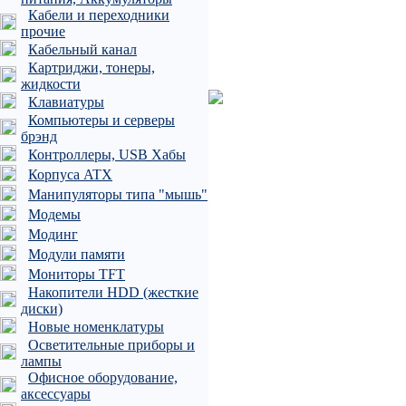
Кабели и переходники
прочие
Кабельный канал
Картриджи, тонеры,
жидкости
Клавиатуры
Компьютеры и серверы
брэнд
Контроллеры, USB Хабы
Корпуса ATX
Манипуляторы типа "мышь"
Модемы
Модинг
Модули памяти
Мониторы TFT
Накопители HDD (жесткие
диски)
Новые номенклатуры
Осветительные приборы и
лампы
Офисное оборудование,
аксессуары