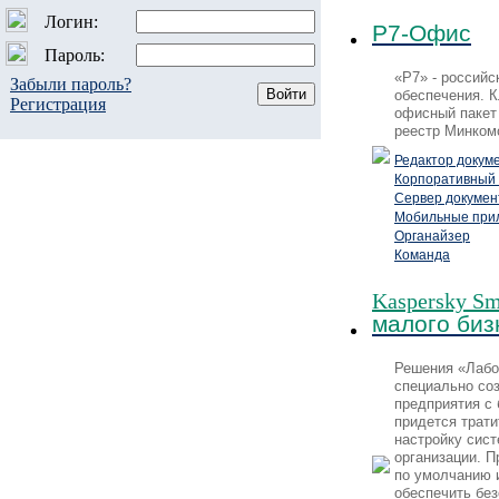
Логин:
Р7-Офис
Пароль:
«Р7» - российс
Забыли пароль?
обеспечения. 
Регистрация
офисный пакет
реестр Минком
Редактор докум
Корпоративный 
Сервер докумен
Мобильные при
Органайзер
Команда
Kaspersky Sma
малого биз
Решения «Лабо
специально со
предприятия с
придется трати
настройку сис
организации. П
по умолчанию 
обеспечить бе