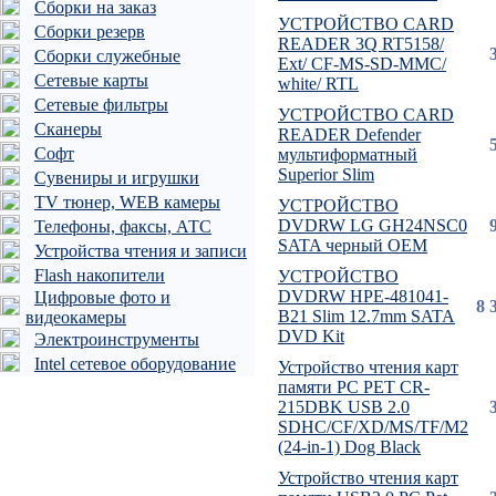
Сборки на заказ
УСТРОЙСТВО CARD
Сборки резерв
READER 3Q RT5158/
Сборки служебные
Ext/ CF-MS-SD-MMC/
Сетевые карты
white/ RTL
Сетевые фильтры
УСТРОЙСТВО CARD
Сканеры
READER Defender
Софт
мультиформатный
Superior Slim
Сувениры и игрушки
TV тюнер, WEB камеры
УСТРОЙСТВО
DVDRW LG GH24NSC0
Телефоны, факсы, АТС
SATA черный OEM
Устройства чтения и записи
Flash накопители
УСТРОЙСТВО
DVDRW HPE-481041-
Цифровые фото и
8 
B21 Slim 12.7mm SATA
видеокамеры
DVD Kit
Электроинструменты
Intel сетевое оборудование
Устройство чтения карт
памяти PC PET CR-
215DBK USB 2.0
SDHC/CF/XD/MS/TF/M2
(24-in-1) Dog Black
Устройство чтения карт