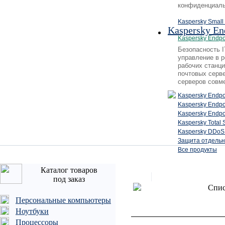
конфиденциаль
Kaspersky Small 
Kaspersky En
Kaspersky Endpo
Безопасность 
управление в 
рабочих станци
почтовых серв
серверов совм
Kaspersky Endpo
Kaspersky Endp
Kaspersky Endpo
Kaspersky Total 
Kaspersky DDoS 
Защита отдельн
Все продукты
Каталог товаров
под заказ
Спис
Персональные компьютеры
Ноутбуки
Процессоры