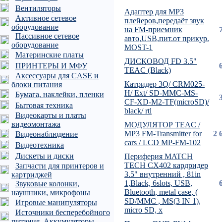
Вентиляторы
Адаптер для MP3
Активное сетевое
плейеров,передаёт звук
оборудование
на FM-приемник
Пассивное сетевое
авто,USB,пит.от прикур.
оборудование
MOST-1
Материнские платы
ДИСКОВОД FD 3.5"
ПРИНТЕРЫ И МФУ
TEAC (Black)
Аксессуары для CASE и
Катридер 3Q/ CRM025-
блоки питания
H/ Ext/ SD-MMC-MS-
Бумага, наклейки, пленки
CF-XD-M2-TF(microSD)/
Бытовая техника
black/ rtl
Видеокарты и платы
видеомонтажа
МОДУЛЯТОР TEAC /
MP3 FM-Transmitter for
2 
Видеонаблюдение
cars / LCD MP-FM-102
Видеотехника
Дискеты и диски
Периферия MATCH
TECH CX402 кардридер
Запчасти для принтеров и
3.5" внутренний , 81in
картриджей
1,Black, 6slots, USB,
Звуковые колонки,
Bluetooth, metal case, (
наушники, микрофоны
SD/MMC , MS(3 IN 1),
Игровые манипуляторы
micro SD, x
Источники бесперебойного
питания, Аккумуляторы