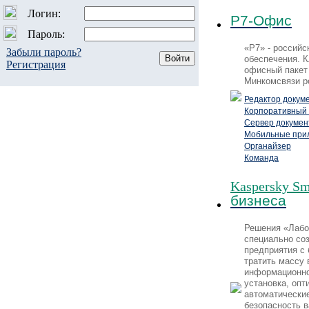
Логин:
Р7-Офис
Пароль:
«Р7» - российс
Забыли пароль?
обеспечения. 
Регистрация
офисный пакет
Минкомсвязи р
Редактор докум
Корпоративный 
Сервер докумен
Мобильные при
Органайзер
Команда
Kaspersky Sma
бизнеса
Решения «Лабо
специально со
предприятия с
тратить массу 
информационно
установка, оп
автоматически
безопасность 