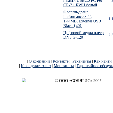
памяти USB2.0 PC Pet
CR-211RWH белый
Флоппи-драйв
Performance 3.5",
1 
1.44MB, External USB
Black {40}
Цифровой медиа плеер
2 
DNS G-120
|
О компании
|
Контакты
|
Реквизиты
|
Как найти
|
Как сделать заказ
|
Мои заказы
|
Гарантийное обслуж
© OОO «СОЛЯРИС» 2007