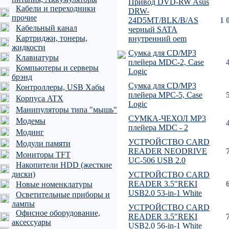
Привод DVD-RW Asus
Кабели и переходники
DRW-
прочие
24D5MT/BLK/B/AS
1 
Кабельный канал
черный SATA
Картриджи, тонеры,
внутренний oem
жидкости
Сумка для CD/MP3
Клавиатуры
плейера MDC-2, Case
Компьютеры и серверы
Logic
брэнд
Сумка для CD/MP3
Контроллеры, USB Хабы
плейера MPC-5, Case
Корпуса ATX
Logic
Манипуляторы типа "мышь"
СУМКА-ЧЕХОЛ MP3
Модемы
плейера MDC - 2
Модинг
УСТРОЙСТВО CARD
Модули памяти
READER NEODRIVE
Мониторы TFT
UC-506 USB 2.0
Накопители HDD (жесткие
диски)
УСТРОЙСТВО CARD
READER 3.5"REKI
Новые номенклатуры
USB2.0 53-in-1 White
Осветительные приборы и
лампы
УСТРОЙСТВО CARD
Офисное оборудование,
READER 3.5"REKI
аксессуары
USB2.0 56-in-1 White