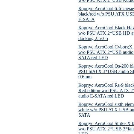
w/o PSU ATX 2*USB Audi
Корпус AeroCool 6-й элем
black/red w/o PSU ATX USB
E-SATA
Корпус AeroCool Black Ha
w/o PSU ATX 2*USB HD au
docking 2.5/3.5
Корпус AeroCool CyborgX 
w/o PSU ATX 2*USB audio
SATA red LED
Корпус AeroCool Qs-200 bl
PSU mATX 3*USB audio 
0.6mm
Корпус AeroCool Rs-9 black
Red edition w/o PSU ATX 
audio E-SATA red LED
Корпус AeroCool sixth elem
white w/o PSU ATX USB au
SATA
Корпус AeroCool Strike-X b
w/o PSU ATX 2*USB 3*fans