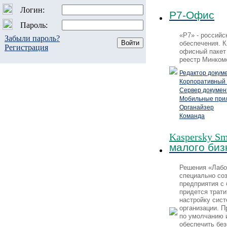
Логин:
Р7-Офис
Пароль:
«Р7» - российс
Забыли пароль?
обеспечения. 
Регистрация
офисный пакет
реестр Минком
Редактор докум
Корпоративный 
Сервер докумен
Мобильные при
Органайзер
Команда
Kaspersky Sma
малого биз
Решения «Лабо
специально со
предприятия с
придется трати
настройку сис
организации. П
по умолчанию 
обеспечить бе