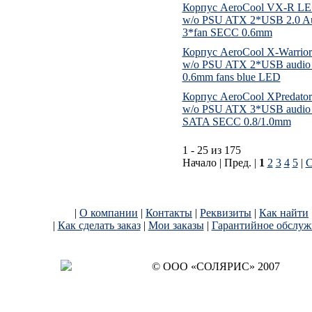
Корпус AeroCool VX-R LE 
w/o PSU ATX 2*USB 2.0 A
3*fan SECC 0.6mm
Корпус AeroCool X-Warrior
w/o PSU ATX 2*USB audi
0.6mm fans blue LED
Корпус AeroCool XPredator
w/o PSU ATX 3*USB audio
SATA SECC 0.8/1.0mm
1 - 25 из 175
Начало | Пред. |
1
2
3
4
5
|
С
|
О компании
|
Контакты
|
Реквизиты
|
Как найти
|
Как сделать заказ
|
Мои заказы
|
Гарантийное обслуж
© OОO «СОЛЯРИС» 2007