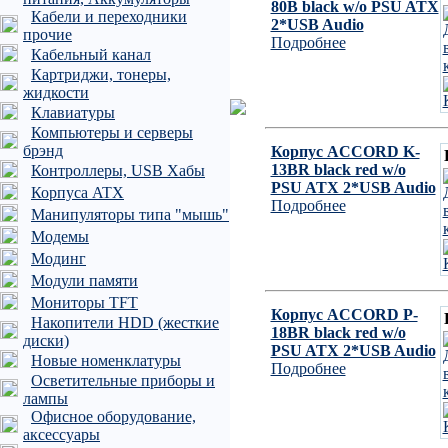
80B black w/o PSU ATX
Кабели и переходники
2*USB Audio
прочие
Подробнее
Кабельный канал
Картриджи, тонеры,
жидкости
Клавиатуры
Компьютеры и серверы
брэнд
Корпус ACCORD K-
13BR black red w/o
Контроллеры, USB Хабы
PSU ATX 2*USB Audio
Корпуса ATX
Подробнее
Манипуляторы типа "мышь"
Модемы
Модинг
Модули памяти
Мониторы TFT
Корпус ACCORD P-
Накопители HDD (жесткие
18BR black red w/o
диски)
PSU ATX 2*USB Audio
Новые номенклатуры
Подробнее
Осветительные приборы и
лампы
Офисное оборудование,
аксессуары