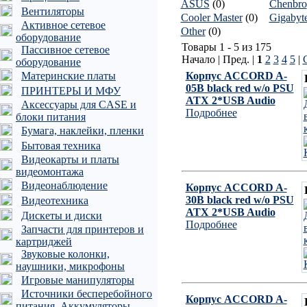
ASUS
(0)
Chenbro
Вентиляторы
Cooler Master
(0)
Gigabyt
Активное сетевое
Other
(0)
оборудование
Товары 1 - 5 из 175
Пассивное сетевое
Начало | Пред. |
1
2
3
4
5
|
оборудование
Материнские платы
Корпус ACCORD A-
05B black red w/o PSU
ПРИНТЕРЫ И МФУ
ATX 2*USB Audio
Аксессуары для CASE и
Подробнее
блоки питания
Бумага, наклейки, пленки
Бытовая техника
Видеокарты и платы
видеомонтажа
Видеонаблюдение
Корпус ACCORD A-
30B black red w/o PSU
Видеотехника
ATX 2*USB Audio
Дискеты и диски
Подробнее
Запчасти для принтеров и
картриджей
Звуковые колонки,
наушники, микрофоны
Игровые манипуляторы
Источники бесперебойного
Корпус ACCORD A-
питания, Аккумуляторы