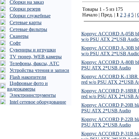
Сборки на заказ
Сборки резерв
Товары 1 - 5 из 175
Начало | Пред. |
1
2
3
4
5
|
Сборки служебные
Сетевые карты
Сетевые фильтры
Корпус ACCORD A-05B bla
Сканеры
w/o PSU ATX 2*USB Audi
Софт
Корпус ACCORD A-30B bla
Сувениры и игрушки
w/o PSU ATX 2*USB Audi
TV тюнер, WEB камеры
Корпус ACCORD A-80B bl
Телефоны, факсы, АТС
PSU ATX 2*USB Audio
Устройства чтения и записи
Корпус ACCORD K-13BR b
Flash накопители
red w/o PSU ATX 2*USB A
Цифровые фото и
видеокамеры
Корпус ACCORD P-18BR b
Электроинструменты
red w/o PSU ATX 2*USB A
Intel сетевое оборудование
Корпус ACCORD P-20B bla
PSU ATX 2*USB Audio
Корпус ACCORD P-22B bla
PSU ATX 2*USB Audio
Корпус ACCORD P-31B bla