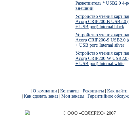
Разветвитель * USB2.0 4-po
внешний
Устройство чтения карт па
Acorp CRIP200-B USB2.0 (al
+ USB port) Internal black
Устройство чтения карт па
Acorp CRIP200-S USB2.0 (al
+ USB port) Internal silver
Устройство чтения карт па
Acorp CRIP200-W USB2.0 (a
+ USB port) Internal white
|
О компании
|
Контакты
|
Реквизиты
|
Как найти
|
Как сделать заказ
|
Мои заказы
|
Гарантийное обслуж
© OОO «СОЛЯРИС» 2007