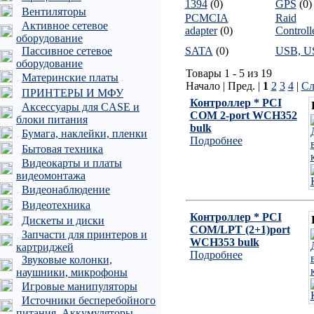
1394
(0)
GPS
(0
Вентиляторы
PCMCIA
Raid
Активное сетевое
adapter
(0)
Controll
оборудование
Пассивное сетевое
SATA
(0)
USB, U
оборудование
Товары 1 - 5 из 19
Материнские платы
Начало | Пред. |
1
2
3
4
|
Сл
ПРИНТЕРЫ И МФУ
Контроллер * PCI
Аксессуары для CASE и
COM 2-port WCH352
блоки питания
bulk
Бумага, наклейки, пленки
Подробнее
Бытовая техника
Видеокарты и платы
видеомонтажа
Видеонаблюдение
Видеотехника
Контроллер * PCI
Дискеты и диски
COM/LPT (2+1)port
Запчасти для принтеров и
WCH353 bulk
картриджей
Подробнее
Звуковые колонки,
наушники, микрофоны
Игровые манипуляторы
Источники бесперебойного
питания, Аккумуляторы