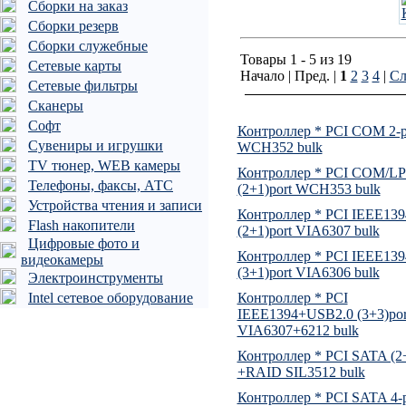
Сборки на заказ
Сборки резерв
Сборки служебные
Товары 1 - 5 из 19
Сетевые карты
Начало | Пред. |
1
2
3
4
|
Сл
Сетевые фильтры
Сканеры
Софт
Контроллер * PCI COM 2-p
Сувениры и игрушки
WCH352 bulk
TV тюнер, WEB камеры
Контроллер * PCI COM/L
Телефоны, факсы, АТС
(2+1)port WCH353 bulk
Устройства чтения и записи
Контроллер * PCI IEEE139
Flash накопители
(2+1)port VIA6307 bulk
Цифровые фото и
Контроллер * PCI IEEE139
видеокамеры
(3+1)port VIA6306 bulk
Электроинструменты
Intel сетевое оборудование
Контроллер * PCI
IEEE1394+USB2.0 (3+3)por
VIA6307+6212 bulk
Контроллер * PCI SATA (2+
+RAID SIL3512 bulk
Контроллер * PCI SATA 4-p