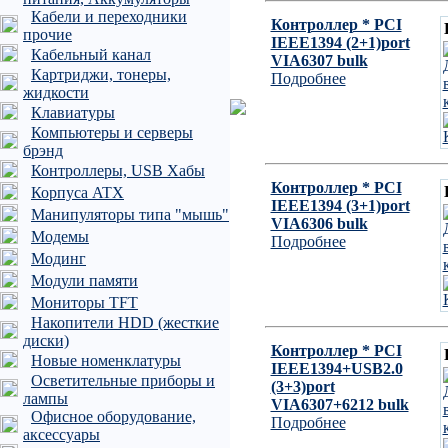
Кабели и переходники
Контроллер * PCI
прочие
IEEE1394 (2+1)port
Кабельный канал
VIA6307 bulk
Картриджи, тонеры,
Подробнее
жидкости
Клавиатуры
Компьютеры и серверы
брэнд
Контроллеры, USB Хабы
Контроллер * PCI
Корпуса ATX
IEEE1394 (3+1)port
Манипуляторы типа "мышь"
VIA6306 bulk
Модемы
Подробнее
Модинг
Модули памяти
Мониторы TFT
Накопители HDD (жесткие
диски)
Контроллер * PCI
Новые номенклатуры
IEEE1394+USB2.0
Осветительные приборы и
(3+3)port
лампы
VIA6307+6212 bulk
Офисное оборудование,
Подробнее
аксессуары