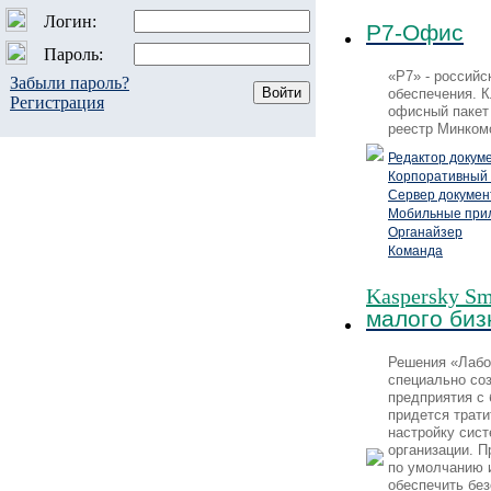
Логин:
Р7-Офис
Пароль:
«Р7» - российс
Забыли пароль?
обеспечения. 
Регистрация
офисный пакет
реестр Минком
Редактор докум
Корпоративный 
Сервер докумен
Мобильные при
Органайзер
Команда
Kaspersky Sma
малого биз
Решения «Лабо
специально со
предприятия с
придется трати
настройку сис
организации. П
по умолчанию 
обеспечить бе