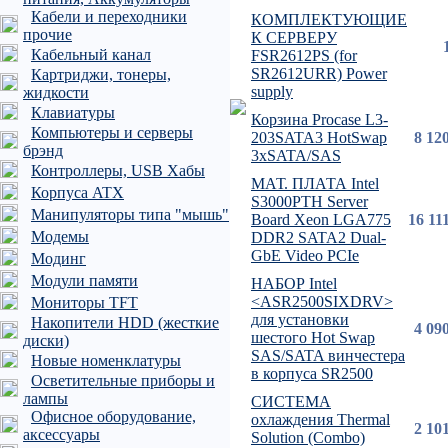
Кабели и переходники
КОМПЛЕКТУЮЩИЕ
прочие
К СЕРВЕРУ
Кабельный канал
FSR2612PS (for
SR2612URR) Power
Картриджи, тонеры,
supply
жидкости
Клавиатуры
Корзина Procase L3-
Компьютеры и серверы
203SATA3 HotSwap
8 12
брэнд
3xSATA/SAS
Контроллеры, USB Хабы
МАТ. ПЛАТА Intel
Корпуса ATX
S3000PTH Server
Манипуляторы типа "мышь"
Board Xeon LGA775
16 11
Модемы
DDR2 SATA2 Dual-
GbE Video PCIe
Модинг
Модули памяти
НАБОР Intel
<ASR2500SIXDRV>
Мониторы TFT
для установки
Накопители HDD (жесткие
4 09
шестого Hot Swap
диски)
SAS/SATA винчестера
Новые номенклатуры
в корпуса SR2500
Осветительные приборы и
лампы
СИСТЕМА
Офисное оборудование,
охлаждения Thermal
2 10
аксессуары
Solution (Combo)