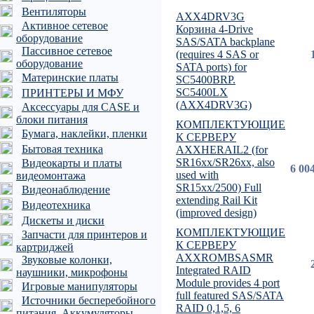
Вентиляторы
AXX4DRV3G
Активное сетевое
Корзина 4-Drive
оборудование
SAS/SATA backplane
Пассивное сетевое
(requires 4 SAS or
оборудование
SATA ports) for
Материнские платы
SC5400BRP.
SC5400LX
ПРИНТЕРЫ И МФУ
(AXX4DRV3G)
Аксессуары для CASE и
блоки питания
КОМПЛЕКТУЮЩИЕ
Бумага, наклейки, пленки
К СЕРВЕРУ
Бытовая техника
AXXHERAIL2 (for
SR16xx/SR26xx, also
Видеокарты и платы
6 00
used with
видеомонтажа
SR15xx/2500) Full
Видеонаблюдение
extending Rail Kit
Видеотехника
(improved design)
Дискеты и диски
КОМПЛЕКТУЮЩИЕ
Запчасти для принтеров и
К СЕРВЕРУ
картриджей
AXXROMBSASMR
Звуковые колонки,
Integrated RAID
наушники, микрофоны
Module provides 4 port
Игровые манипуляторы
full featured SAS/SATA
Источники бесперебойного
RAID 0,1,5, 6
питания, Аккумуляторы