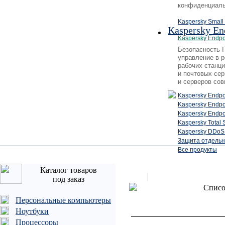
конфиденциаль
Kaspersky Small 
Kaspersky En
Kaspersky Endpo
Безопасность 
управление в 
рабочих станц
и почтовых се
и серверов сов
Kaspersky Endpo
Kaspersky Endp
Kaspersky Endpo
Kaspersky Total 
Kaspersky DDoS 
Защита отдельн
Все продукты
Каталог товаров
под заказ
Списо
Персональные компьютеры
Ноутбуки
Процессоры