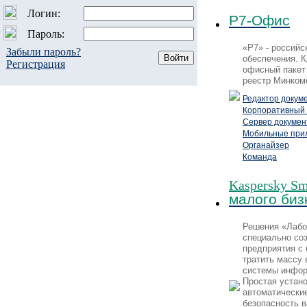
Логин:
Р7-Офис
Пароль:
«Р7» - российс
Забыли пароль?
обеспечения. 
Регистрация
офисный пакет
реестр Минком
Редактор докум
Корпоративный 
Сервер докумен
Мобильные при
Органайзер
Команда
Kaspersky Sma
малого биз
Решения «Лабо
специально со
предприятия с
тратить массу 
системы инфор
Простая устан
автоматически
безопасность 